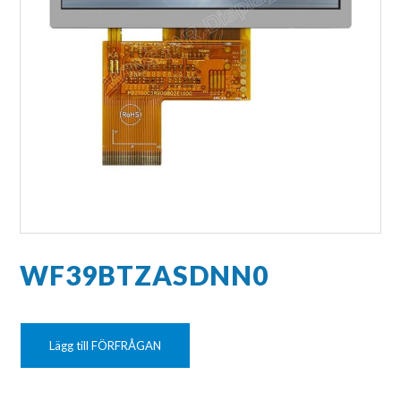
WF39BTZASDNN0
Lägg till FÖRFRÅGAN