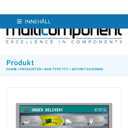
Skip
INNEHÅLL
to
content
Produkt
HOME
»
PRODUKTER
»
BAR TYPE TFT
»
WF39BTZASDNN0