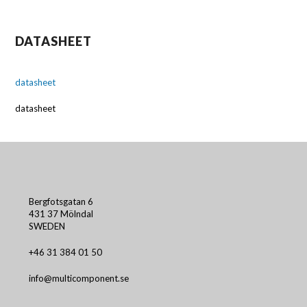
DATASHEET
datasheet
datasheet
Bergfotsgatan 6
431 37 Mölndal
SWEDEN
+46 31 384 01 50
info@multicomponent.se