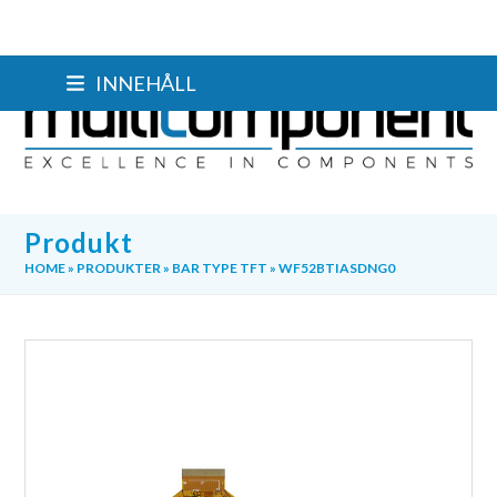
Skip
INNEHÅLL
to
content
Produkt
HOME
»
PRODUKTER
»
BAR TYPE TFT
»
WF52BTIASDNG0