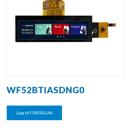
WF52BTIASDNG0
Lägg till FÖRFRÅGAN