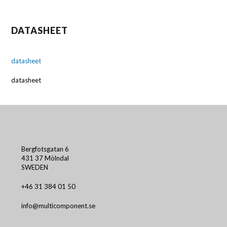
DATASHEET
datasheet
datasheet
Bergfotsgatan 6
431 37 Mölndal
SWEDEN
+46 31 384 01 50
info@multicomponent.se