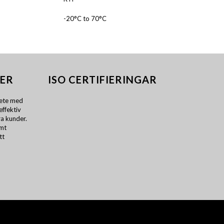
-20°C to 70°C
ER
ISO CERTIFIERINGAR
ete med
effektiv
a kunder.
amt
tt