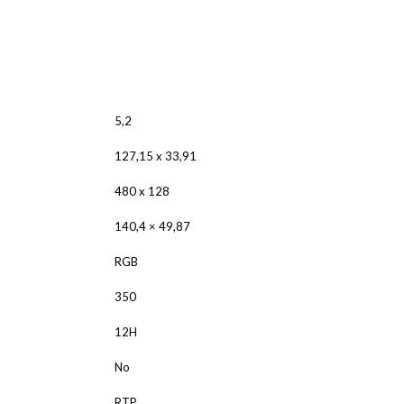
ALNICO
FERRIT
5,2
127,15 x 33,91
480 x 128
140,4 × 49,87
RGB
350
12H
No
RTP