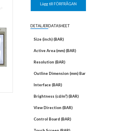
KUNDANPASSAD
Grafisk
PLANAR
Lägg till FÖRFRÅGAN
MAGNETER
ER
KUNDANPASSAT
NDFEB
SMCO
Matrix
DIAL
DETALJER
DATASHEET
KUNDANPASSAD
Displayer
 TILLBEHÖR
Bar
Size (inch) (BAR)
LÄNSAR
Active Area (mm) (BAR)
Resolution (BAR)
Outline Dimension (mm) Bar
Interface (BAR)
Brightness (cd/m²) (BAR)
View Direction (BAR)
Control Board (BAR)
Touch Screen (BAR)