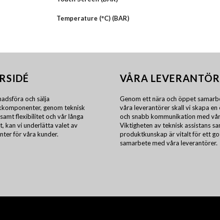
Temperature (°C) (BAR)
RSIDÉ
VÅRA LEVERANTÖR
adsföra och sälja
Genom ett nära och öppet samarb
ikkomponenter, genom teknisk
våra leverantörer skall vi skapa en 
samt flexibilitet och vår långa
och snabb kommunikation med vår
t, kan vi underlätta valet av
Viktigheten av teknisk assistans s
ter för våra kunder.
produktkunskap är vitalt för ett go
samarbete med våra leverantörer.