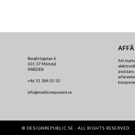
AFFÄ
Bergfotsgatan 6
Att markn
431 37 Mölndal
elektron
SWEDEN
assistans 
erfarenhe
+46 31 384 01 50
komponen
info@multicomponent.se
©
DESIGNREPUBLIC.SE
- ALL RIGHTS RESERVED