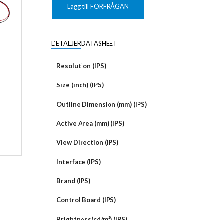
KUNDANPASSAD
Grafisk
PLANAR
Lägg till FÖRFRÅGAN
MAGNETER
ER
KUNDANPASSAT
NDFEB
SMCO
Matrix
DIAL
DETALJER
DATASHEET
KUNDANPASSAD
Displayer
 TILLBEHÖR
Bar
Resolution (IPS)
LÄNSAR
Size (inch) (IPS)
Outline Dimension (mm) (IPS)
Active Area (mm) (IPS)
View Direction (IPS)
Interface (IPS)
Brand (IPS)
Control Board (IPS)
Brightness(cd/m²) (IPS)