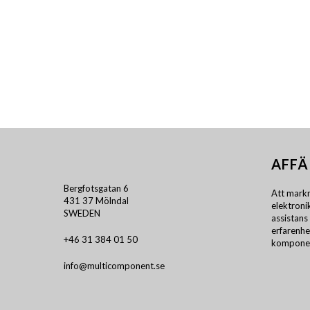
AFFÄ
Bergfotsgatan 6
Att markn
431 37 Mölndal
elektron
SWEDEN
assistans 
erfarenhe
+46 31 384 01 50
komponen
info@multicomponent.se