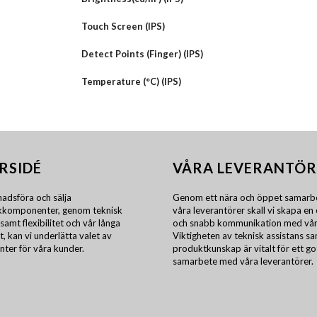
Touch Screen (IPS)
Detect Points (Finger) (IPS)
Temperature (°C) (IPS)
RSIDÉ
VÅRA LEVERANTÖR
adsföra och sälja
Genom ett nära och öppet samarb
ikkomponenter, genom teknisk
våra leverantörer skall vi skapa en 
samt flexibilitet och vår långa
och snabb kommunikation med vår
t, kan vi underlätta valet av
Viktigheten av teknisk assistans s
ter för våra kunder.
produktkunskap är vitalt för ett go
samarbete med våra leverantörer.