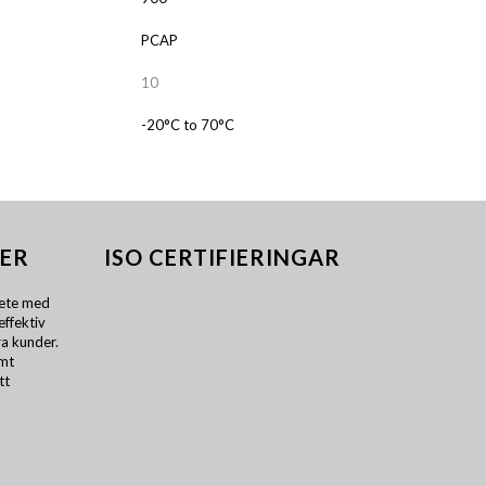
PCAP
10
-20°C to 70°C
ER
ISO CERTIFIERINGAR
ete med
effektiv
a kunder.
amt
tt