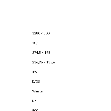
ALNICO
FERRIT
1280 × 800
10,1
274,5 × 198
216,96 × 135,6
IPS
LVDS
Winstar
No
900