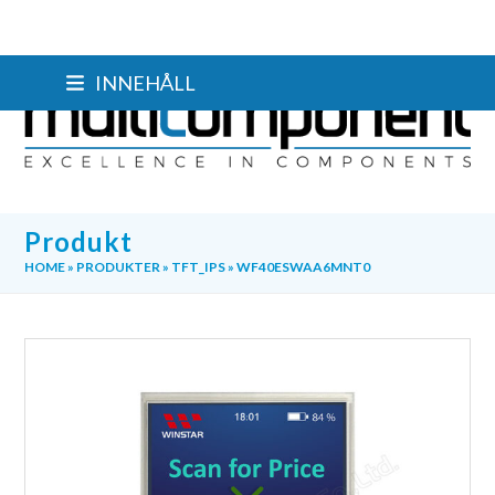
Skip
INNEHÅLL
to
content
Produkt
HOME
»
PRODUKTER
»
TFT_IPS
»
WF40ESWAA6MNT0