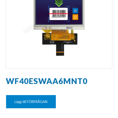
WF40ESWAA6MNT0
Lägg till FÖRFRÅGAN