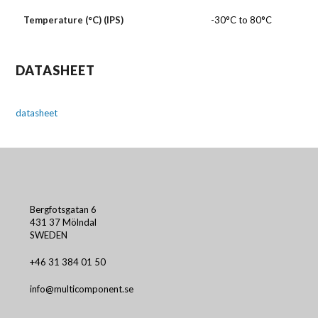
Temperature (°C) (IPS)
-30°C to 80°C
DATASHEET
datasheet
Bergfotsgatan 6
431 37 Mölndal
SWEDEN
+46 31 384 01 50
info@multicomponent.se