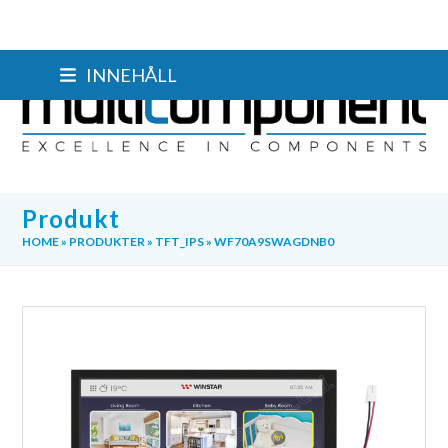
Skip
INNEHÅLL
to
content
Produkt
HOME
»
PRODUKTER
»
TFT_IPS
»
WF70A9SWAGDNB0