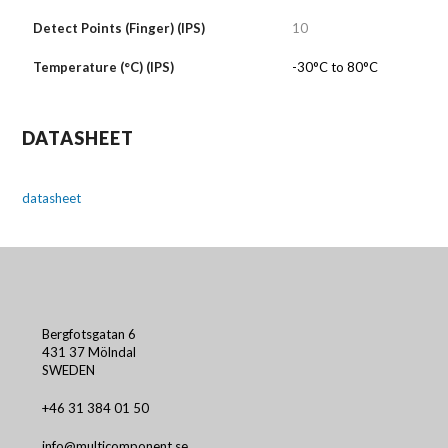
Detect Points (Finger) (IPS)
10
Temperature (°C) (IPS)
-30°C to 80°C
DATASHEET
datasheet
Bergfotsgatan 6
431 37 Mölndal
SWEDEN
+46 31 384 01 50
info@multicomponent.se