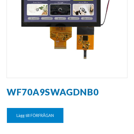
WF70A9SWAGDNB0
Lägg till FÖRFRÅGAN