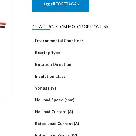
KUNDANPASSAD
Grafisk
PLANAR
Lägg till FÖRFRÅGAN
MAGNETER
ER
KUNDANPASSAT
NDFEB
SMCO
Matrix
DIAL
DETALJER
CUSTOM MOTOR OPTION LINK
KUNDANPASSAD
Displayer
 TILLBEHÖR
Bar
Environmental Conditons
LÄNSAR
Bearing Type
Rotation Direction
Insulation Class
Voltage (V)
No Load Speed (rpm)
No Load Current (A)
Rated Load Current (A)
Rated Load Power (W)