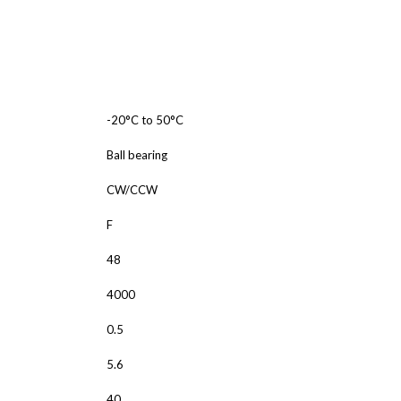
ALNICO
FERRIT
-20°C to 50°C
Ball bearing
CW/CCW
F
48
4000
0.5
5.6
40