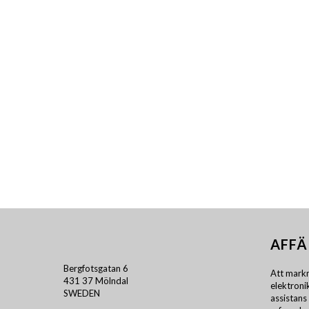
AFFÄ
Bergfotsgatan 6
Att markn
431 37 Mölndal
elektron
SWEDEN
assistans 