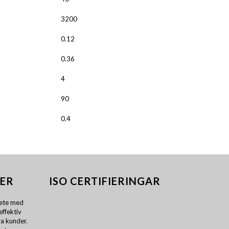
3200
0.12
0.36
4
90
0.4
ER
ISO CERTIFIERINGAR
ete med
effektiv
a kunder.