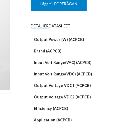
KUNDANPASSAD
Grafisk
PLANAR
Lägg till FÖRFRÅGAN
MAGNETER
ER
KUNDANPASSAT
NDFEB
SMCO
Matrix
DIAL
DETALJER
DATASHEET
KUNDANPASSAD
Displayer
 TILLBEHÖR
Bar
Output Power (W) (ACPCB)
LÄNSAR
Brand (ACPCB)
Input Volt Range(VAC) (ACPCB)
Input Volt Range(VDC) (ACPCB)
Output Voltage VDC1 (ACPCB)
Output Voltage VDC2 (ACPCB)
Efficiency (ACPCB)
Application (ACPCB)