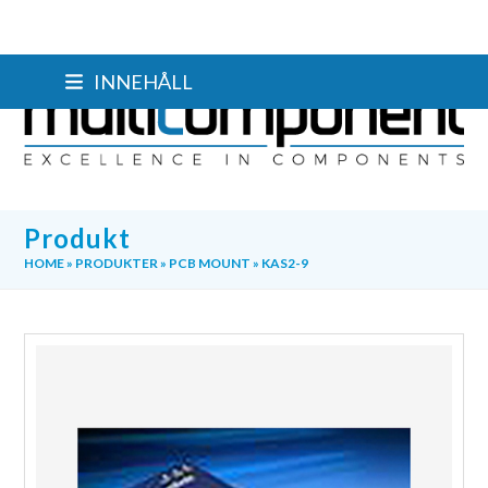
Skip
INNEHÅLL
to
content
Produkt
HOME
»
PRODUKTER
»
PCB MOUNT
»
KAS2-9