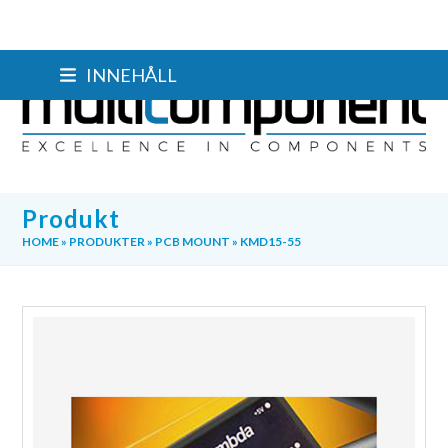
Skip
INNEHÅLL
to
content
Produkt
HOME
»
PRODUKTER
»
PCB MOUNT
»
KMD15-55