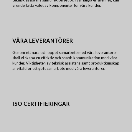
teknisk assistans samt flexibilitet och vår långa erfarenhet, kan
vi underlätta valet av komponenter för våra kunder.
VÅRA LEVERANTÖRER
Genom ett nära och öppet samarbete med våra leverantörer
skall vi skapa en effektiv och snabb kommunikation med våra
kunder. Viktigheten av teknisk assistans samt produktkunskap
är vitalt för ett gott samarbete med våra leverantörer.
ISO CERTIFIERINGAR