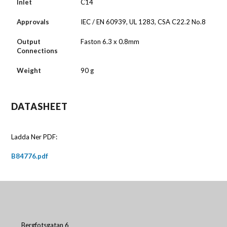
Inlet
C14
Approvals
IEC / EN 60939, UL 1283, CSA C22.2 No.8
Output
Faston 6.3 x 0.8mm
Connections
Weight
90 g
DATASHEET
Ladda Ner PDF:
B84776.pdf
Bergfotsgatan 6