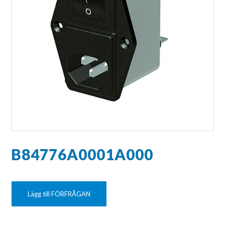
B84776A0001A000
Lägg till FÖRFRÅGAN