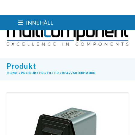
Skip
INNEHÅLL
to
content
Produkt
HOME
»
PRODUKTER
»
FILTER
»
B84776A0001A000