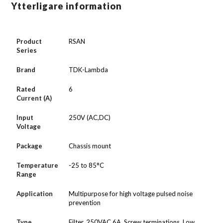
Ytterligare information
Product
RSAN
Series
Brand
TDK-Lambda
Rated
6
Current (A)
Input
250V (AC,DC)
Voltage
Package
Chassis mount
Temperature
-25 to 85°C
Range
Application
Multipurpose for high voltage pulsed noise
prevention
Type
Filter, 250VAC 6A, Screw terminations, Low