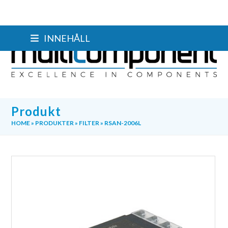
Skip
INNEHÅLL
to
content
Produkt
HOME
»
PRODUKTER
»
FILTER
»
RSAN-2006L