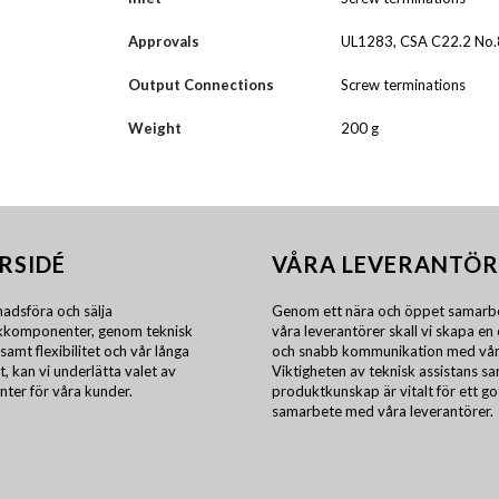
Approvals
UL1283, CSA C22.2 No
Output Connections
Screw terminations
Weight
200 g
RSIDÉ
VÅRA LEVERANTÖR
adsföra och sälja
Genom ett nära och öppet samarb
ikkomponenter, genom teknisk
våra leverantörer skall vi skapa en 
samt flexibilitet och vår långa
och snabb kommunikation med vår
t, kan vi underlätta valet av
Viktigheten av teknisk assistans s
ter för våra kunder.
produktkunskap är vitalt för ett go
samarbete med våra leverantörer.