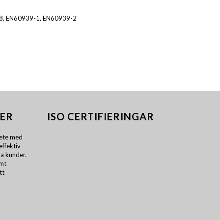
.8, EN60939-1, EN60939-2
ER
ISO CERTIFIERINGAR
ete med
effektiv
a kunder.
amt
tt