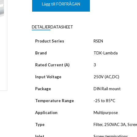
KUNDANPASSAD
Grafisk
PLANAR
Lägg till FÖRFRÅGAN
MAGNETER
ER
KUNDANPASSAT
NDFEB
SMCO
Matrix
DIAL
DETALJER
DATASHEET
KUNDANPASSAD
Displayer
 TILLBEHÖR
Bar
Product Series
RSEN
LÄNSAR
Brand
TDK-Lambda
Rated Current (A)
3
Input Voltage
250V (AC,DC)
Package
DIN Rail mount
Temperature Range
-25 to 85°C
Application
Multipurpose
Type
Filter, 250VAC 3A, Scre
Inlet
Screw terminations