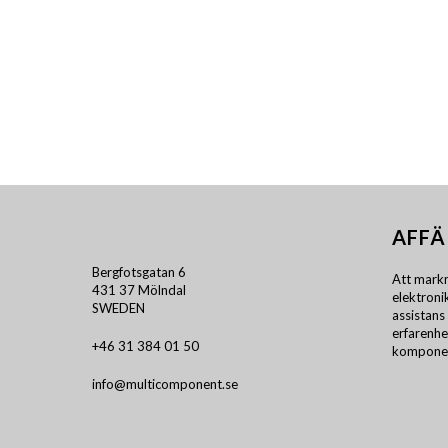
AFFÄ
Bergfotsgatan 6
Att markn
431 37 Mölndal
elektron
SWEDEN
assistans 
erfarenhe
+46 31 384 01 50
komponen
info@multicomponent.se