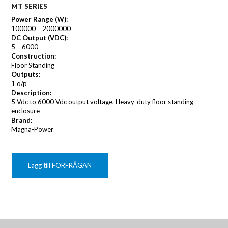
MT SERIES
Power Range (W):
100000 – 2000000
DC Output (VDC):
5 – 6000
Construction:
Floor Standing
Outputs:
1 o/p
Description:
5 Vdc to 6000 Vdc output voltage, Heavy-duty floor standing
enclosure
Brand:
Magna-Power
Lägg till FÖRFRÅGAN