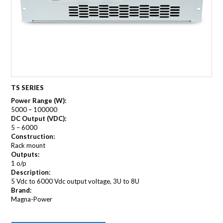
TS SERIES
Power Range (W):
5000 – 100000
DC Output (VDC):
5 – 6000
Construction:
Rack mount
Outputs:
1 o/p
Description:
5 Vdc to 6000 Vdc output voltage, 3U to 8U
Brand:
Magna-Power