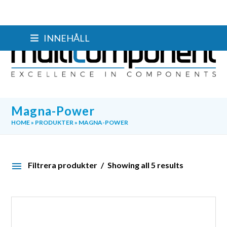
Skip
INNEHÅLL
to
content
Magna-Power
HOME
»
PRODUKTER
»
MAGNA-POWER
Filtrera produkter
Showing all 5 results