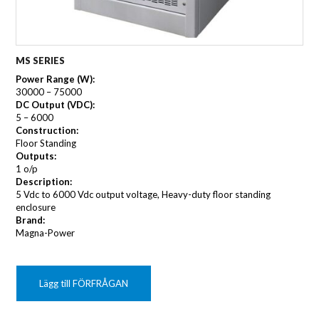
MS SERIES
Power Range (W):
30000 – 75000
DC Output (VDC):
5 – 6000
Construction:
Floor Standing
Outputs:
1 o/p
Description:
5 Vdc to 6000 Vdc output voltage, Heavy-duty floor standing
enclosure
Brand:
Magna-Power
Lägg till FÖRFRÅGAN