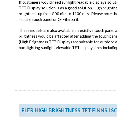
TFT+Controller Board
LCD 
If customers would need sunlight readable displays solut
Automotive
TFT Display solution is as a good solution. High brightn
TFT Mono
E-PAP
FILTER
Bistabilt
brightness up from 800 nits to 1100 nits. Please note the
TFT IPS
LED
FLÄKTAR/KYLNING
require touch panel or O-Film on it.
TFT HDMI Signal
LED 
DC AXIAL
AC RA
TFT All-In-One
LED 
DC RADIAL
FLÄKT
These models are also available in resistive touch panel 
LED 
brightness would be affected after adding the touch pa
AC AXIAL
KYLF
PEKSKÄRM
(High Brightness TFT Display) are suitable for outdoor 
TANGENTBORD
backlighting sunlight viewable TFT display sizes including 
FRONTGLAS & SKYDDSFILMER
FLER HIGH BRIGHTNESS TFT FINNS I 