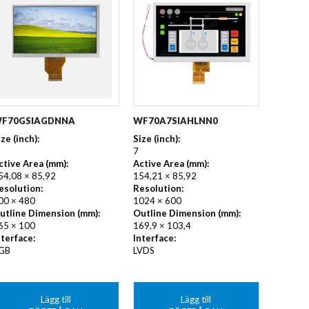
F70GSIAGDNNA
WF70A7SIAHLNN0
ize (inch):
Size (inch):
7
ctive Area (mm):
Active Area (mm):
54,08 × 85,92
154,21 × 85,92
esolution:
Resolution:
00 × 480
1024 × 600
utline Dimension (mm):
Outline Dimension (mm):
65 × 100
169,9 × 103,4
nterface:
Interface:
GB
LVDS
Lägg till
Lägg till