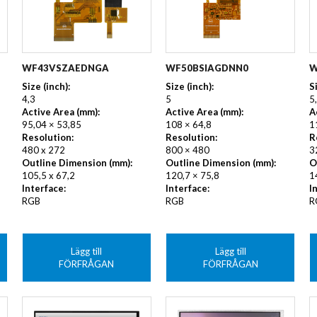
WF43VSZAEDNGA
WF50BSIAGDNN0
W
Size (inch):
Size (inch):
S
4,3
5
5
Active Area (mm):
Active Area (mm):
A
95,04 × 53,85
108 × 64,8
1
Resolution:
Resolution:
R
480 x 272
800 × 480
3
Outline Dimension (mm):
Outline Dimension (mm):
O
105,5 x 67,2
120,7 × 75,8
1
Interface:
Interface:
I
RGB
RGB
R
Lägg till
Lägg till
FÖRFRÅGAN
FÖRFRÅGAN