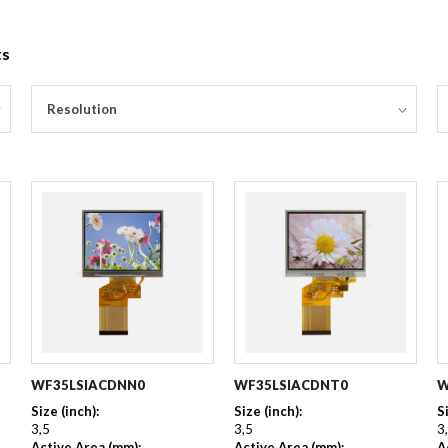
ts
Resolution
WF35LSIACDNN0
WF35LSIACDNT0
W
Size (inch):
Size (inch):
S
3,5
3,5
3
Active Area (mm):
Active Area (mm):
A