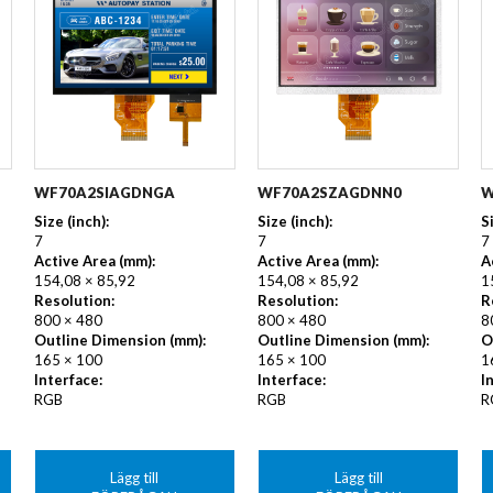
WF70A2SIAGDNGA
WF70A2SZAGDNN0
W
Size (inch):
Size (inch):
S
7
7
7
Active Area (mm):
Active Area (mm):
A
154,08 × 85,92
154,08 × 85,92
1
Resolution:
Resolution:
R
800 × 480
800 × 480
8
Outline Dimension (mm):
Outline Dimension (mm):
O
165 × 100
165 × 100
1
Interface:
Interface:
I
RGB
RGB
R
Lägg till
Lägg till