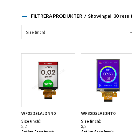
FILTRERA PRODUKTER
Showing all 30 resul
Size (inch)
WF32DSLAJDNN0
WF32DSLAJDNT0
Size (inch):
Size (inch):
3,2
3,2
Active Area (mm):
Active Area (mm):