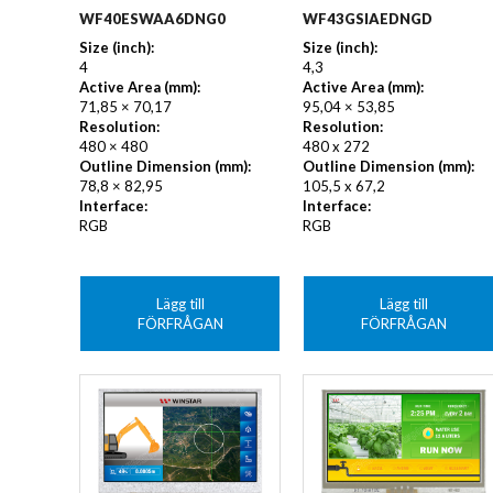
WF40ESWAA6DNG0
WF43GSIAEDNGD
Size (inch):
Size (inch):
4
4,3
Active Area (mm):
Active Area (mm):
71,85 × 70,17
95,04 × 53,85
Resolution:
Resolution:
480 × 480
480 x 272
Outline Dimension (mm):
Outline Dimension (mm):
78,8 × 82,95
105,5 x 67,2
Interface:
Interface:
RGB
RGB
Lägg till
Lägg till
FÖRFRÅGAN
FÖRFRÅGAN