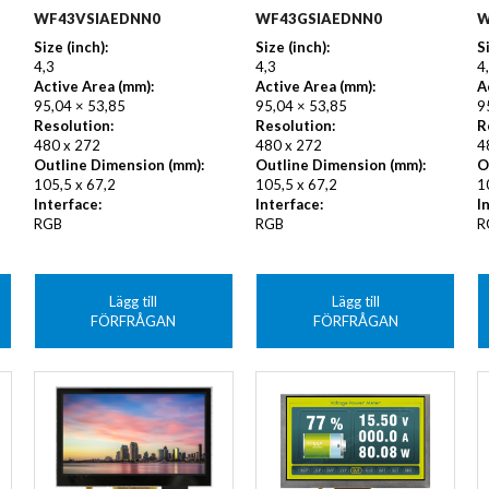
WF43VSIAEDNN0
WF43GSIAEDNN0
W
Size (inch):
Size (inch):
S
4,3
4,3
4
Active Area (mm):
Active Area (mm):
A
95,04 × 53,85
95,04 × 53,85
9
Resolution:
Resolution:
R
480 x 272
480 x 272
4
Outline Dimension (mm):
Outline Dimension (mm):
O
105,5 x 67,2
105,5 x 67,2
1
Interface:
Interface:
I
RGB
RGB
R
Lägg till
Lägg till
FÖRFRÅGAN
FÖRFRÅGAN