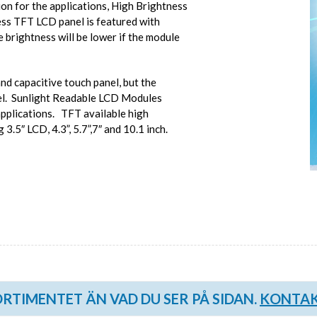
KUNDANPASSAD
Grafisk
ion for the applications, High Brightness
PLANAR
MAGNETER
ess TFT LCD panel is featured with
ER
KUNDANPASSAT
NDFEB
 brightness will be lower if the module
SMCO
Matrix
DIAL
KUNDANPASSAD
Displayer
 TILLBEHÖR
and capacitive touch panel, but the
Bar
nel. Sunlight Readable LCD Modules
LÄNSAR
applications. TFT available high
3.5″ LCD, 4.3”, 5.7”,7″ and 10.1 inch.
SORTIMENTET ÄN VAD DU SER PÅ SIDAN.
KONTAK