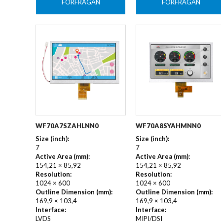
FÖRFRÅGAN
FÖRFRÅGAN
WF70A7SZAHLNN0
WF70A8SYAHMNN0
Size (inch):
Size (inch):
7
7
Active Area (mm):
Active Area (mm):
154,21 × 85,92
154,21 × 85,92
Resolution:
Resolution:
1024 × 600
1024 × 600
Outline Dimension (mm):
Outline Dimension (mm):
169,9 × 103,4
169,9 × 103,4
Interface:
Interface:
LVDS
MIPI/DSI