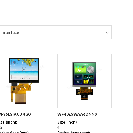
Interface
F35LSIACDNG0
WF40ESWAA6DNN0
ize (inch):
Size (inch):
,5
4
ctive Area (mm):
Active Area (mm):