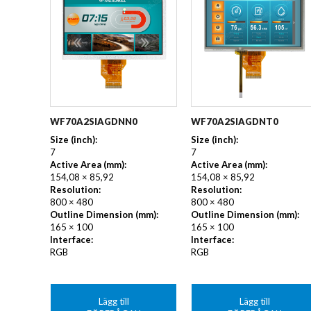
WF70A2SIAGDNN0
WF70A2SIAGDNT0
Size (inch):
Size (inch):
7
7
Active Area (mm):
Active Area (mm):
154,08 × 85,92
154,08 × 85,92
Resolution:
Resolution:
800 × 480
800 × 480
Outline Dimension (mm):
Outline Dimension (mm):
165 × 100
165 × 100
Interface:
Interface:
RGB
RGB
Lägg till
Lägg till