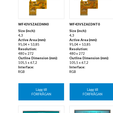
WF43VSZAEDNN0
WF43VSZAEDNT0
Size (inch):
Size (inch):
4,3
4,3
Active Area (mm):
Active Area (mm):
95,04 × 53,85
95,04 × 53,85
Resolution:
Resolution:
480 x 272
480 x 272
Outline Dimension (mm):
Outline Dimension (mm):
105,5 x 67,2
105,5 x 67,2
Interface:
Interface:
RGB
RGB
Lägg till
Lägg till
FÖRFRÅGAN
FÖRFRÅGAN