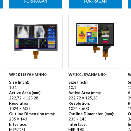
FÖRFRÅGAN
FÖRFRÅGAN
WF101JSYAHMNN0
WF101JSYAHMNB0
W
Size (inch):
Size (inch):
S
10,1
10,1
1
Active Area (mm):
Active Area (mm):
A
222,72 × 125,28
222,72 × 125,28
2
Resolution:
Resolution:
R
1024 × 600
1024 × 600
1
Outline Dimension (mm):
Outline Dimension (mm):
O
235 × 143
235 × 143
3
Interface:
Interface:
I
MIPI/DSI
MIPI/DSI
L