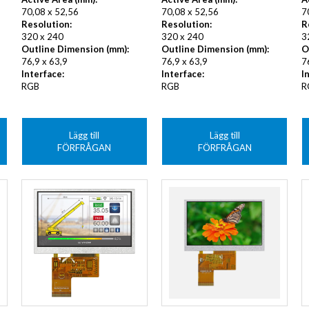
70,08 x 52,56
70,08 x 52,56
7
Resolution:
Resolution:
R
320 x 240
320 x 240
3
Outline Dimension (mm):
Outline Dimension (mm):
O
76,9 x 63,9
76,9 x 63,9
7
Interface:
Interface:
I
RGB
RGB
R
Lägg till
Lägg till
FÖRFRÅGAN
FÖRFRÅGAN