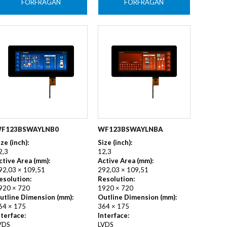
FÖRFRÅGAN
FÖRFRÅGAN
F123BSWAYLNB0
WF123BSWAYLNBA
ize (inch):
Size (inch):
2,3
12,3
ctive Area (mm):
Active Area (mm):
92,03 × 109,51
292,03 × 109,51
esolution:
Resolution:
920 × 720
1920 × 720
utline Dimension (mm):
Outline Dimension (mm):
64 × 175
364 × 175
nterface:
Interface:
VDS
LVDS