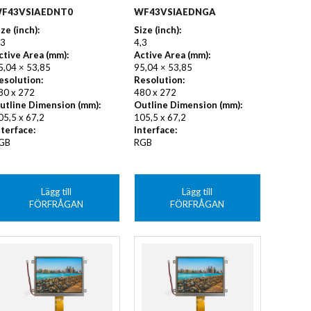
F43VSIAEDNT0
WF43VSIAEDNGA
ize (inch):
Size (inch):
,3
4,3
ctive Area (mm):
Active Area (mm):
5,04 × 53,85
95,04 × 53,85
esolution:
Resolution:
80 x 272
480 x 272
utline Dimension (mm):
Outline Dimension (mm):
05,5 x 67,2
105,5 x 67,2
nterface:
Interface:
GB
RGB
Lägg till
Lägg till
FÖRFRÅGAN
FÖRFRÅGAN