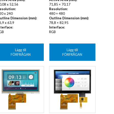
0,08 x 52,56
71,85 × 70,17
esolution:
Resolution:
20 x 240
480 × 480
utline Dimension (mm):
Outline Dimension (mm):
6,9 x 63,9
78,8 × 82,95
nterface:
Interface:
GB
RGB
Lägg till
Lägg till
FÖRFRÅGAN
FÖRFRÅGAN