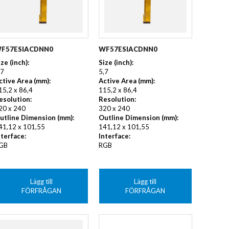
F57ESIACDNN0
WF57ESIACDNN0
ize (inch):
Size (inch):
,7
5,7
ctive Area (mm):
Active Area (mm):
15,2 x 86,4
115,2 x 86,4
esolution:
Resolution:
20 x 240
320 x 240
utline Dimension (mm):
Outline Dimension (mm):
41,12 x 101,55
141,12 x 101,55
nterface:
Interface:
GB
RGB
Lägg till
Lägg till
FÖRFRÅGAN
FÖRFRÅGAN