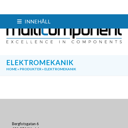
Skip
INNEHÅLL
to
content
ELEKTROMEKANIK
HOME
»
PRODUKTER
»
ELEKTROMEKANIK
Bergfotsgatan 6