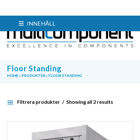
Skip
INNEHÅLL
to
content
Floor Standing
HOME
»
PRODUKTER
»
FLOOR STANDING
Filtrera produkter
Showing all 2 results