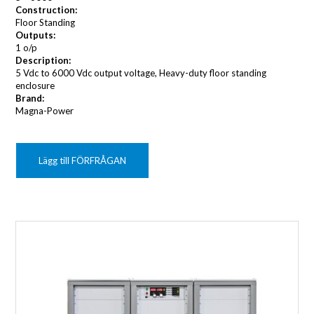
Construction:
Floor Standing
Outputs:
1 o/p
Description:
5 Vdc to 6000 Vdc output voltage, Heavy-duty floor standing
enclosure
Brand:
Magna-Power
Lägg till FÖRFRÅGAN