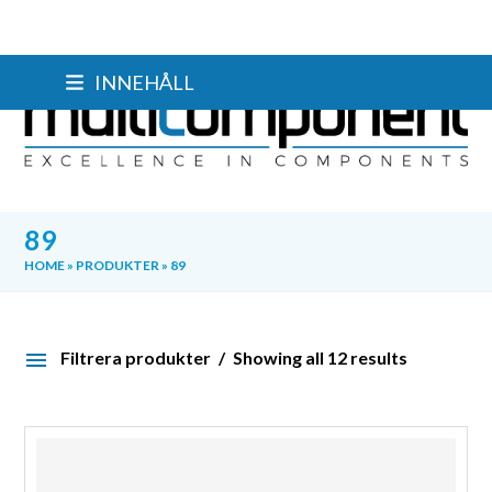
Skip
INNEHÅLL
to
content
89
HOME
»
PRODUKTER
»
89
Filtrera produkter
Showing all 12 results