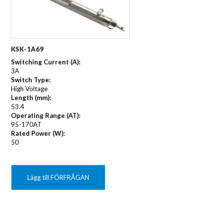
KSK-1A69
Switching Current (A):
3A
Switch Type:
High Voltage
Length (mm):
53.4
Operating Range (AT):
95-170AT
Rated Power (W):
50
Lägg till FÖRFRÅGAN