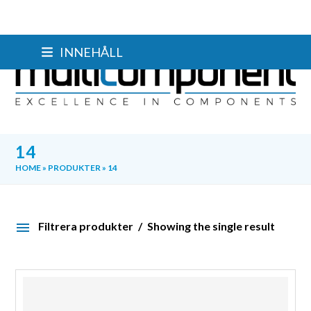
Skip
INNEHÅLL
to
content
14
HOME
»
PRODUKTER
»
14
Filtrera produkter
Showing the single result