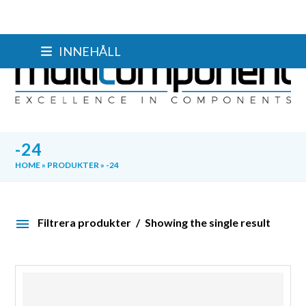
Skip
INNEHÅLL
to
content
-24
HOME
»
PRODUKTER
»
-24
Filtrera produkter
Showing the single result