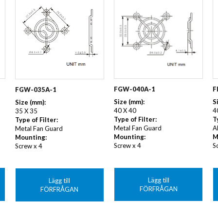
KUNDANPASSAD
Grafisk
PLANAR
MAGNETER
ER
KUNDANPASSAT
NDFEB
SMCO
Matrix
DIAL
KUNDANPASSAD
Displayer
 TILLBEHÖR
Bar
LÄNSAR
FGW-040A-1
F
FGW-035A-1
Size (mm):
S
Size (mm):
40 X 40
4
35 X 35
Type of Filter:
T
Type of Filter:
Metal Fan Guard
A
Metal Fan Guard
Mounting:
M
Mounting:
Screw x 4
S
Screw x 4
Lägg till
Lägg till
FÖRFRÅGAN
FÖRFRÅGAN