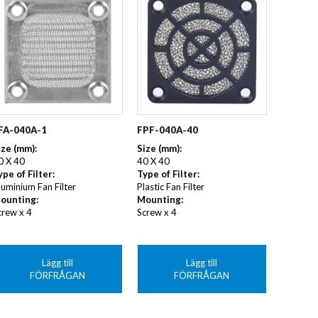
ALNICO
FERRIT
FA-040A-1
FPF-040A-40
ize (mm):
Size (mm):
0 X 40
40 X 40
ype of Filter:
Type of Filter:
luminium Fan Filter
Plastic Fan Filter
ounting:
Mounting:
crew x 4
Screw x 4
Lägg till
Lägg till
FÖRFRÅGAN
FÖRFRÅGAN