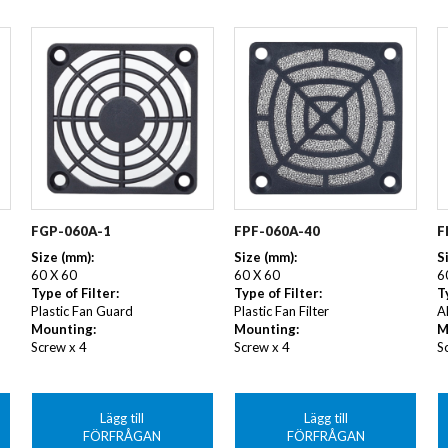
FGP-060A-1
FPF-060A-40
F
Size (mm):
Size (mm):
S
60 X 60
60 X 60
6
Type of Filter:
Type of Filter:
T
Plastic Fan Guard
Plastic Fan Filter
A
Mounting:
Mounting:
M
Screw x 4
Screw x 4
S
Lägg till
Lägg till
FÖRFRÅGAN
FÖRFRÅGAN