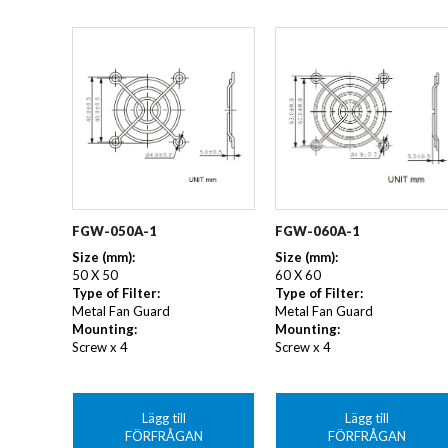
FGW-050A-1
FGW-060A-1
Size (mm):
Size (mm):
50 X 50
60 X 60
Type of Filter:
Type of Filter:
Metal Fan Guard
Metal Fan Guard
Mounting:
Mounting:
Screw x 4
Screw x 4
Lägg till
Lägg till
FÖRFRÅGAN
FÖRFRÅGAN