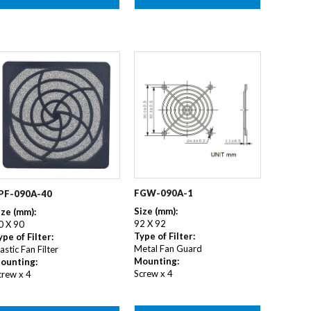
FGW-090A-1
PF-090A-40
Size (mm):
ize (mm):
92 X 92
0 X 90
Type of Filter:
ype of Filter:
Metal Fan Guard
astic Fan Filter
Mounting:
ounting:
Screw x 4
crew x 4