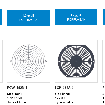
Lägg till
Lägg till
FÖRFRÅGAN
FÖRFRÅGAN
FGW-162B-1
FGP-162A-1
F
Size (mm):
Size (mm):
S
172 X 150
172 X 150
1
Type of Filter:
Type of Filter:
T