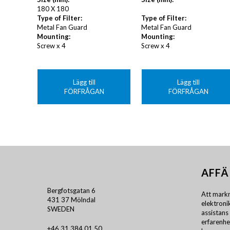
180 X 180
Type of Filter:
Type of Filter:
Metal Fan Guard
Metal Fan Guard
Mounting:
Mounting:
Screw x 4
Screw x 4
Lägg till
Lägg till
FÖRFRÅGAN
FÖRFRÅGAN
AFFÄ
Bergfotsgatan 6
Att markn
431 37 Mölndal
elektron
SWEDEN
assistans 
erfarenhe
+46 31 384 01 50