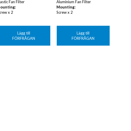
astic Fan Filter
Aluminium Fan Filter
ounting:
Mounting:
crew x 2
Screw x 2
Lägg till
Lägg till
FÖRFRÅGAN
FÖRFRÅGAN