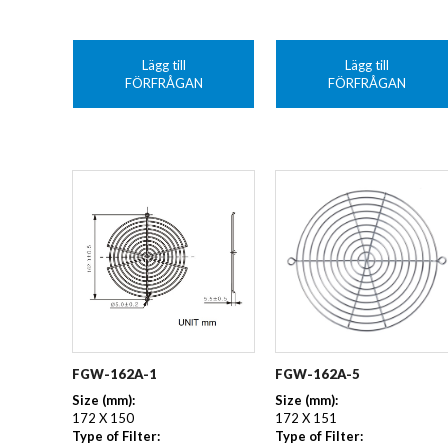
Lägg till
Lägg till
FÖRFRÅGAN
FÖRFRÅGAN
FGW-162A-1
FGW-162A-5
Size (mm):
Size (mm):
172 X 150
172 X 151
Type of Filter:
Type of Filter: