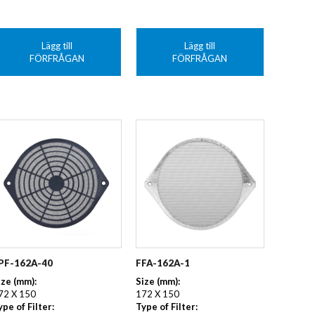
Lägg till
Lägg till
FÖRFRÅGAN
FÖRFRÅGAN
PF-162A-40
FFA-162A-1
ize (mm):
Size (mm):
72 X 150
172 X 150
ype of Filter:
Type of Filter: