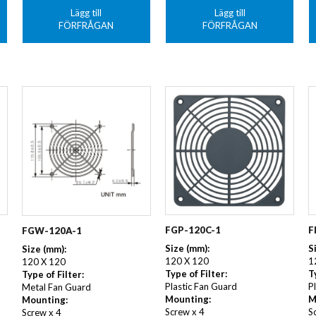
Lägg till
Lägg till
FÖRFRÅGAN
FÖRFRÅGAN
FGP-120C-1
F
FGW-120A-1
Size (mm):
S
Size (mm):
120 X 120
1
120 X 120
Type of Filter:
T
Type of Filter:
Plastic Fan Guard
Pl
Metal Fan Guard
Mounting:
M
Mounting:
Screw x 4
S
Screw x 4