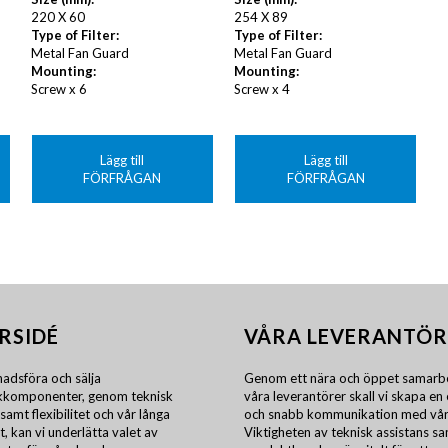
220 X 60
254 X 89
Type of Filter:
Type of Filter:
Metal Fan Guard
Metal Fan Guard
Mounting:
Mounting:
Screw x 6
Screw x 4
Lägg till
Lägg till
FÖRFRÅGAN
FÖRFRÅGAN
RSIDÉ
VÅRA LEVERANTÖR
adsföra och sälja
Genom ett nära och öppet samarb
ikkomponenter, genom teknisk
våra leverantörer skall vi skapa en 
samt flexibilitet och vår långa
och snabb kommunikation med vår
t, kan vi underlätta valet av
Viktigheten av teknisk assistans s