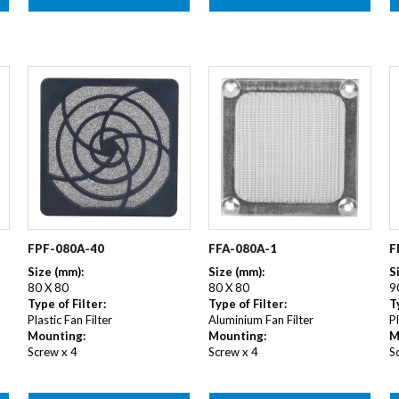
FPF-080A-40
FFA-080A-1
F
Size (mm):
Size (mm):
S
80 X 80
80 X 80
9
Type of Filter:
Type of Filter:
T
Plastic Fan Filter
Aluminium Fan Filter
Pl
Mounting:
Mounting:
M
Screw x 4
Screw x 4
S