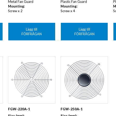
Metal Fan Guard
Plastic Fan Guard
Pl
Mounting:
Mounting:
M
Screw x 2
Screw x 4
S
Lägg till
Lägg till
FÖRFRÅGAN
FÖRFRÅGAN
FGW-220A-1
FGW-250A-1
Size (mm):
Size (mm):