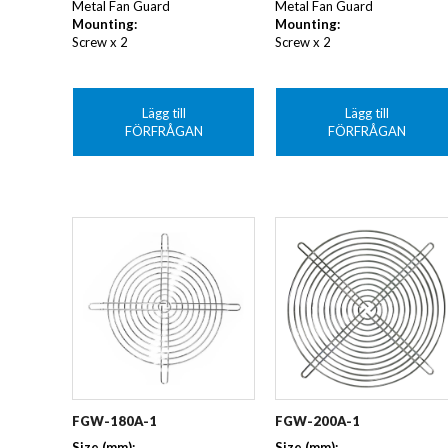
Metal Fan Guard
Metal Fan Guard
Mounting:
Mounting:
Screw x 2
Screw x 2
Lägg till
Lägg till
FÖRFRÅGAN
FÖRFRÅGAN
FGW-180A-1
FGW-200A-1
Size (mm):
Size (mm):