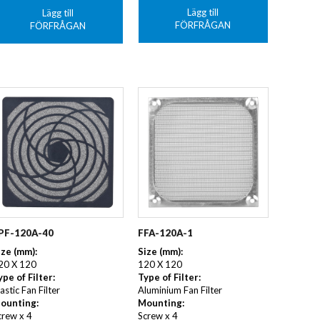
Lägg till
Lägg till
FÖRFRÅGAN
FÖRFRÅGAN
PF-120A-40
FFA-120A-1
ize (mm):
Size (mm):
20 X 120
120 X 120
ype of Filter:
Type of Filter:
astic Fan Filter
Aluminium Fan Filter
ounting:
Mounting:
crew x 4
Screw x 4