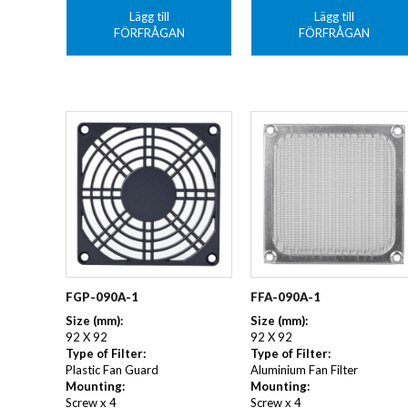
Lägg till
Lägg till
FÖRFRÅGAN
FÖRFRÅGAN
FGP-090A-1
FFA-090A-1
Size (mm):
Size (mm):
92 X 92
92 X 92
Type of Filter:
Type of Filter:
Plastic Fan Guard
Aluminium Fan Filter
Mounting:
Mounting:
Screw x 4
Screw x 4