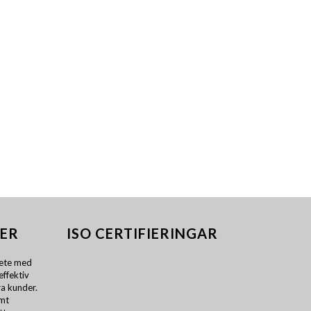
ER
ISO CERTIFIERINGAR
ete med
effektiv
a kunder.
amt