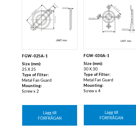
TFT+Controller Board
LCD 
Automotive
TFT Mono
E-PAP
FILTER
Bistabilt
TFT IPS
LED
FLÄKTAR/KYLNING
TFT HDMI Signal
LED 
DC AXIAL
AC RA
TFT All-In-One
LED 
DC RADIAL
FLÄKT
LED 
AC AXIAL
KYLF
PEKSKÄRM
TANGENTBORD
FGW-030A-1
FGW-025A-1
FRONTGLAS & SKYDDSFILMER
Size (mm):
Size (mm):
30 X 30
25 X 25
Type of Filter:
Type of Filter:
Metal Fan Guard
Metal Fan Guard
Mounting:
Mounting:
Screw x 4
Screw x 2
Lägg till
Lägg till
FÖRFRÅGAN
FÖRFRÅGAN