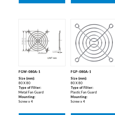
FGP-080A-1
FGW-080A-1
Size (mm):
Size (mm):
80 X 80
80 X 80
Type of Filter:
Type of Filter:
Plastic Fan Guard
Metal Fan Guard
Mounting:
Mounting:
Screw x 4
Screw x 4