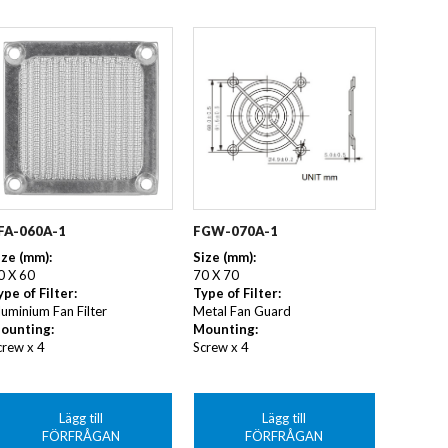
FA-060A-1
FGW-070A-1
ize (mm):
Size (mm):
0 X 60
70 X 70
ype of Filter:
Type of Filter:
luminium Fan Filter
Metal Fan Guard
ounting:
Mounting:
crew x 4
Screw x 4
Lägg till
Lägg till
FÖRFRÅGAN
FÖRFRÅGAN