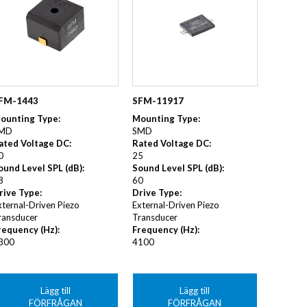
FM-1443
SFM-11917
ounting Type
:
Mounting Type
:
MD
SMD
ated Voltage DC
:
Rated Voltage DC
:
0
25
ound Level SPL (dB)
:
Sound Level SPL (dB)
:
8
60
rive Type
:
Drive Type
:
xternal-Driven Piezo
External-Driven Piezo
ransducer
Transducer
requency (Hz)
:
Frequency (Hz)
:
300
4100
Lägg till
Lägg till
FÖRFRÅGAN
FÖRFRÅGAN