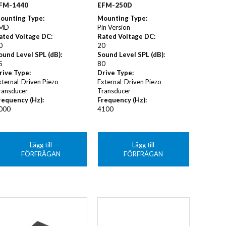
FM-1440
EFM-250D
ounting Type
:
Mounting Type
:
MD
Pin Version
ated Voltage DC
:
Rated Voltage DC
:
0
20
ound Level SPL (dB)
:
Sound Level SPL (dB)
:
5
80
rive Type
:
Drive Type
:
xternal-Driven Piezo
External-Driven Piezo
ransducer
Transducer
requency (Hz)
:
Frequency (Hz)
:
000
4100
Lägg till
Lägg till
FÖRFRÅGAN
FÖRFRÅGAN