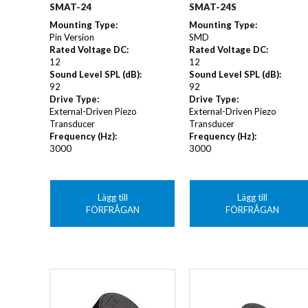
SMAT-24
SMAT-24S
Mounting Type
:
Mounting Type
:
Pin Version
SMD
Rated Voltage DC
:
Rated Voltage DC
:
12
12
Sound Level SPL (dB)
:
Sound Level SPL (dB)
:
92
92
Drive Type
:
Drive Type
:
External-Driven Piezo
External-Driven Piezo
Transducer
Transducer
Frequency (Hz)
:
Frequency (Hz)
:
3000
3000
Lägg till
Lägg till
FÖRFRÅGAN
FÖRFRÅGAN