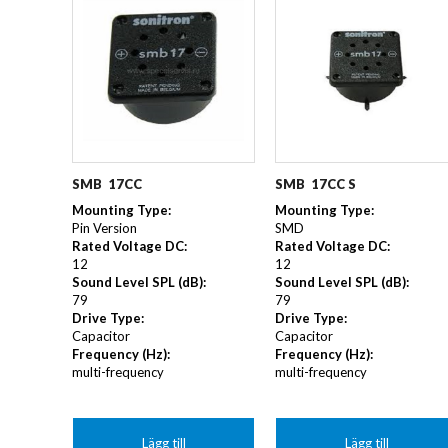
TFT+Controller Board
LCD 
Automotive
TFT Mono
E-PAP
FILTER
Bistabilt
TFT IPS
LED
FLÄKTAR/KYLNING
TFT HDMI Signal
LED 
DC AXIAL
AC RA
TFT All-In-One
LED 
DC RADIAL
FLÄKT
LED 
AC AXIAL
KYLF
PEKSKÄRM
TANGENTBORD
SMB  17CC S
SMB  17CC
FRONTGLAS & SKYDDSFILMER
Mounting Type
:
Mounting Type
:
SMD
Pin Version
Rated Voltage DC
:
Rated Voltage DC
:
12
12
Sound Level SPL (dB)
:
Sound Level SPL (dB)
:
79
79
Drive Type
:
Drive Type
:
Capacitor
Capacitor
Frequency (Hz)
:
Frequency (Hz)
:
multi-frequency
multi-frequency
Lägg till
Lägg till