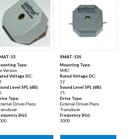
ALNICO
FERRIT
MAT-13
SMAT-13S
ounting Type
:
Mounting Type
:
in Version
SMD
ated Voltage DC
:
Rated Voltage DC
:
2
12
ound Level SPL (dB)
:
Sound Level SPL (dB)
:
5
75
rive Type
:
Drive Type
:
xternal-Driven Piezo
External-Driven Piezo
ransducer
Transducer
requency (Hz)
:
Frequency (Hz)
:
000
3000