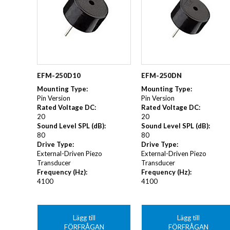
EFM-250D10
EFM-250DN
Mounting Type
:
Mounting Type
:
Pin Version
Pin Version
Rated Voltage DC
:
Rated Voltage DC
:
20
20
Sound Level SPL (dB)
:
Sound Level SPL (dB)
:
80
80
Drive Type
:
Drive Type
:
External-Driven Piezo
External-Driven Piezo
Transducer
Transducer
Frequency (Hz)
:
Frequency (Hz)
:
4100
4100
Lägg till
Lägg till
FÖRFRÅGAN
FÖRFRÅGAN