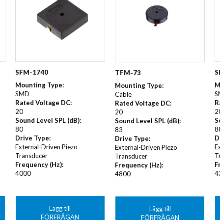
SFM-1740
S
TFM-73
Mounting Type
:
M
Mounting Type
:
SMD
S
Cable
Rated Voltage DC
:
R
Rated Voltage DC
:
20
2
20
Sound Level SPL (dB)
:
S
Sound Level SPL (dB)
:
80
8
83
Drive Type
:
D
Drive Type
:
External-Driven Piezo
E
External-Driven Piezo
Transducer
T
Transducer
Frequency (Hz)
:
F
Frequency (Hz)
:
4000
4
4800
Lägg till
Lägg till
FÖRFRÅGAN
FÖRFRÅGAN