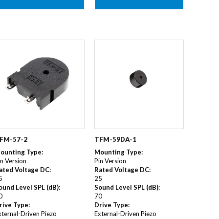
TFM-59DA-1
FM-57-2
Mounting Type
:
ounting Type
:
Pin Version
in Version
Rated Voltage DC
:
ated Voltage DC
:
25
5
Sound Level SPL (dB)
:
ound Level SPL (dB)
:
70
0
Drive Type
:
rive Type
:
External-Driven Piezo
xternal-Driven Piezo