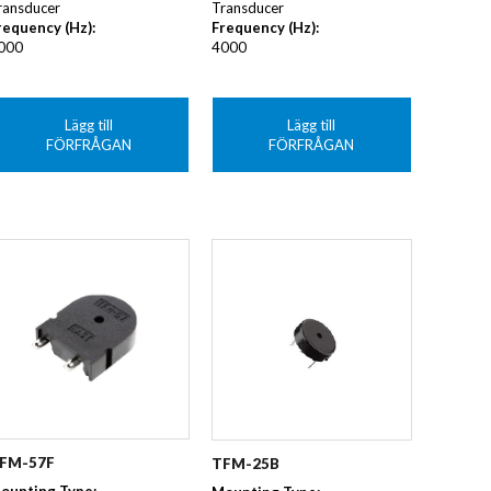
Transducer
ransducer
Frequency (Hz)
:
requency (Hz)
:
4000
000
Lägg till
Lägg till
FÖRFRÅGAN
FÖRFRÅGAN
FM-57F
TFM-25B