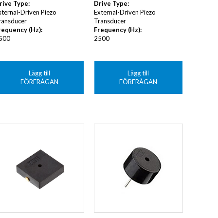
rive Type
:
Drive Type
:
xternal-Driven Piezo
External-Driven Piezo
ransducer
Transducer
requency (Hz)
:
Frequency (Hz)
:
500
2500
Lägg till
Lägg till
FÖRFRÅGAN
FÖRFRÅGAN