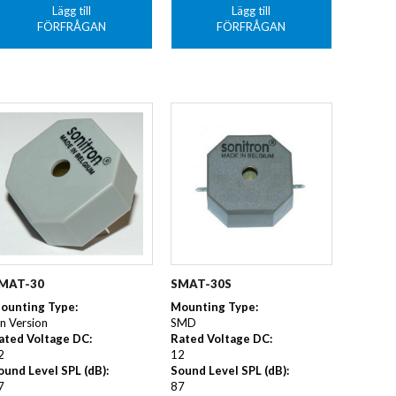
Lägg till
Lägg till
FÖRFRÅGAN
FÖRFRÅGAN
MAT-30
SMAT-30S
ounting Type
:
Mounting Type
:
in Version
SMD
ated Voltage DC
:
Rated Voltage DC
:
2
12
ound Level SPL (dB)
:
Sound Level SPL (dB)
:
7
87