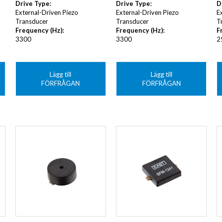
Drive Type
:
Drive Type
:
D
External-Driven Piezo
External-Driven Piezo
E
Transducer
Transducer
T
Frequency (Hz)
:
Frequency (Hz)
:
F
3300
3300
2
Lägg till
Lägg till
FÖRFRÅGAN
FÖRFRÅGAN