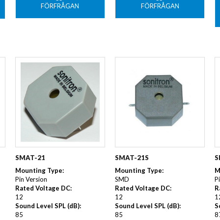
FÖRFRÅGAN
FÖRFRÅGAN
SMAT-21
SMAT-21S
S
Mounting Type
:
Mounting Type
:
M
Pin Version
SMD
P
Rated Voltage DC
:
Rated Voltage DC
:
R
12
12
1
Sound Level SPL (dB)
:
Sound Level SPL (dB)
:
S
85
85
8