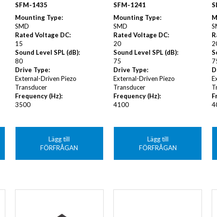
SFM-1435
SFM-1241
S
Mounting Type
:
Mounting Type
:
M
SMD
SMD
S
Rated Voltage DC
:
Rated Voltage DC
:
R
15
20
2
Sound Level SPL (dB)
:
Sound Level SPL (dB)
:
S
80
75
7
Drive Type
:
Drive Type
:
D
External-Driven Piezo
External-Driven Piezo
E
Transducer
Transducer
T
Frequency (Hz)
:
Frequency (Hz)
:
F
3500
4100
4
Lägg till
Lägg till
FÖRFRÅGAN
FÖRFRÅGAN