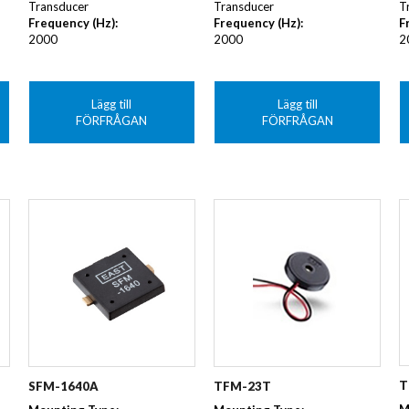
Transducer
T
Transducer
Frequency (Hz)
:
F
Frequency (Hz)
:
2000
2
2000
Lägg till
Lägg till
FÖRFRÅGAN
FÖRFRÅGAN
T
SFM-1640A
TFM-23T