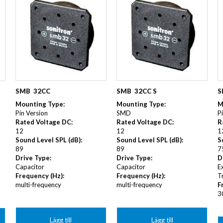
KUNDANPASSAD
Grafisk
PLANAR
MAGNETER
ER
KUNDANPASSAT
NDFEB
SMCO
Matrix
DIAL
KUNDANPASSAD
Displayer
 TILLBEHÖR
Bar
LÄNSAR
SMB  32CC
SMB  32CC S
S
Mounting Type
:
Mounting Type
:
M
Pin Version
SMD
P
Rated Voltage DC
:
Rated Voltage DC
:
R
12
12
1
Sound Level SPL (dB)
:
Sound Level SPL (dB)
:
S
89
89
7
Drive Type
:
Drive Type
:
D
Capacitor
Capacitor
E
Frequency (Hz)
:
Frequency (Hz)
:
T
multi-frequency
multi-frequency
F
3
Lägg till
Lägg till