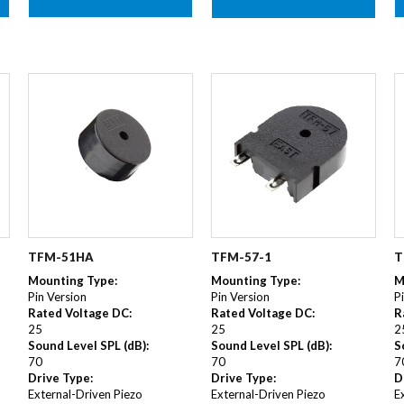
TFM-57-1
T
TFM-51HA
Mounting Type
:
M
Mounting Type
:
Pin Version
P
Pin Version
Rated Voltage DC
:
R
Rated Voltage DC
:
25
2
25
Sound Level SPL (dB)
:
S
Sound Level SPL (dB)
:
70
7
70
Drive Type
:
D
Drive Type
:
External-Driven Piezo
E
External-Driven Piezo