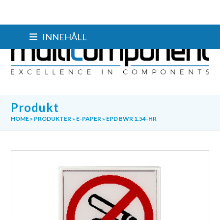
Skip
INNEHÅLL
to
content
Produkt
HOME
»
PRODUKTER
»
E-PAPER
»
EPD BWR 1.54-HR