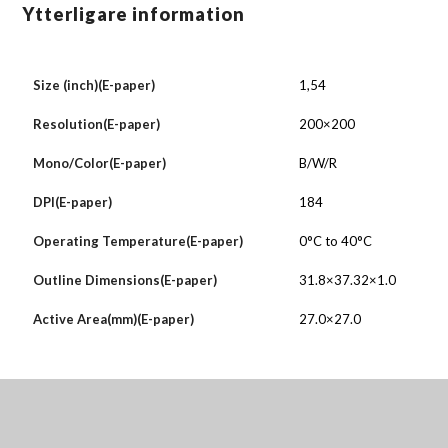
Ytterligare information
Size (inch)(E-paper)
1,54
Resolution(E-paper)
200×200
Mono/Color(E-paper)
B/W/R
DPI(E-paper)
184
Operating Temperature(E-paper)
0°C to 40°C
Outline Dimensions(E-paper)
31.8×37.32×1.0
Active Area(mm)(E-paper)
27.0×27.0