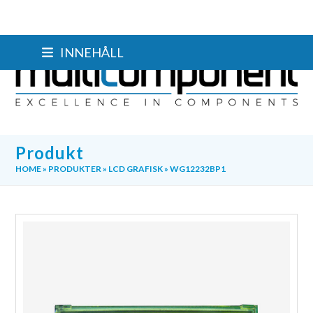
Skip
INNEHÅLL
to
content
Produkt
HOME
»
PRODUKTER
»
LCD GRAFISK
»
WG12232BP1