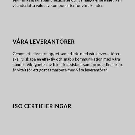
teknisk assistans samt flexibilitet och vår långa erfarenhet, kan
vi underlätta valet av komponenter för våra kunder.
VÅRA LEVERANTÖRER
Genom ett nära och öppet samarbete med våra leverantörer
skall vi skapa en effektiv och snabb kommunikation med våra
kunder. Viktigheten av teknisk assistans samt produktkunskap
är vitalt för ett gott samarbete med våra leverantörer.
ISO CERTIFIERINGAR