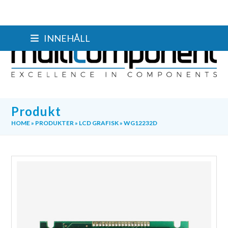
Skip
INNEHÅLL
to
content
Produkt
HOME
»
PRODUKTER
»
LCD GRAFISK
»
WG12232D