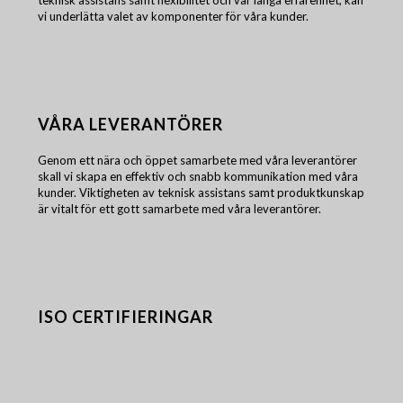
teknisk assistans samt flexibilitet och vår långa erfarenhet, kan
vi underlätta valet av komponenter för våra kunder.
VÅRA LEVERANTÖRER
Genom ett nära och öppet samarbete med våra leverantörer
skall vi skapa en effektiv och snabb kommunikation med våra
kunder. Viktigheten av teknisk assistans samt produktkunskap
är vitalt för ett gott samarbete med våra leverantörer.
ISO CERTIFIERINGAR