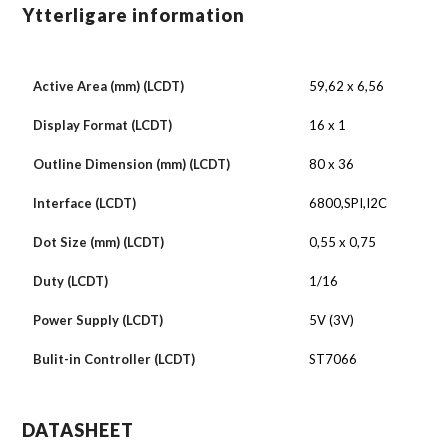
Ytterligare information
Active Area (mm) (LCDT)
59,62 x 6,56
Display Format (LCDT)
16 x 1
Outline Dimension (mm) (LCDT)
80 x 36
Interface (LCDT)
6800,SPI,I2C
Dot Size (mm) (LCDT)
0,55 x 0,75
Duty (LCDT)
1/16
Power Supply (LCDT)
5V (3V)
Bulit-in Controller (LCDT)
ST7066
DATASHEET