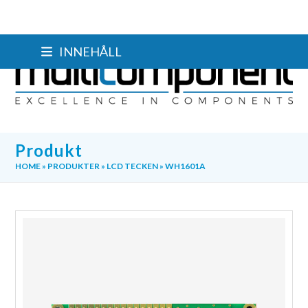
Skip
INNEHÅLL
to
content
Produkt
HOME
»
PRODUKTER
»
LCD TECKEN
»
WH1601A