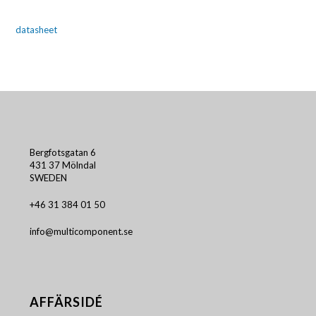
datasheet
Bergfotsgatan 6
431 37 Mölndal
SWEDEN
+46 31 384 01 50
info@multicomponent.se
AFFÄRSIDÉ