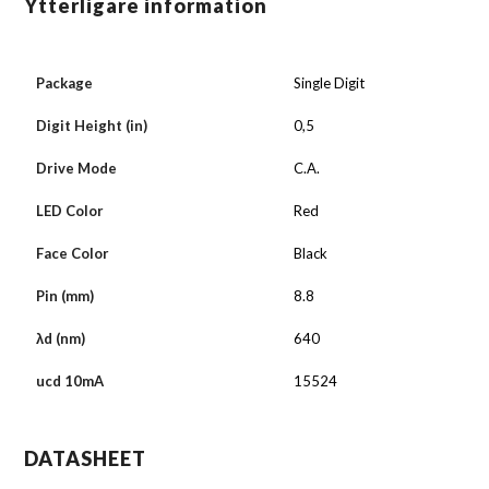
Ytterligare information
Package
Single Digit
Digit Height (in)
0,5
Drive Mode
C.A.
LED Color
Red
Face Color
Black
Pin (mm)
8.8
λd (nm)
640
ucd 10mA
15524
DATASHEET