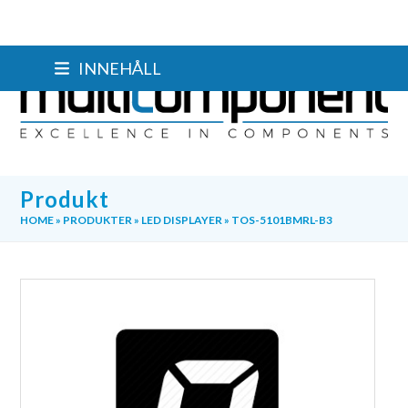
Skip
INNEHÅLL
to
content
Produkt
HOME
»
PRODUKTER
»
LED DISPLAYER
»
TOS-5101BMRL-B3