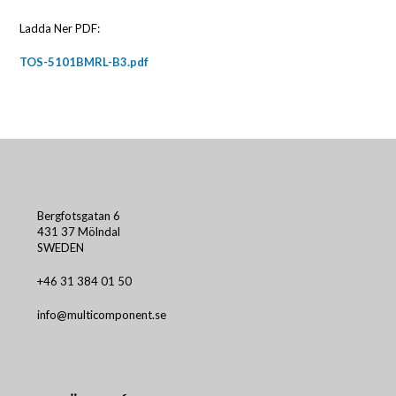
Ladda Ner PDF:
TOS-5101BMRL-B3.pdf
Bergfotsgatan 6
431 37 Mölndal
SWEDEN
+46 31 384 01 50
info@multicomponent.se