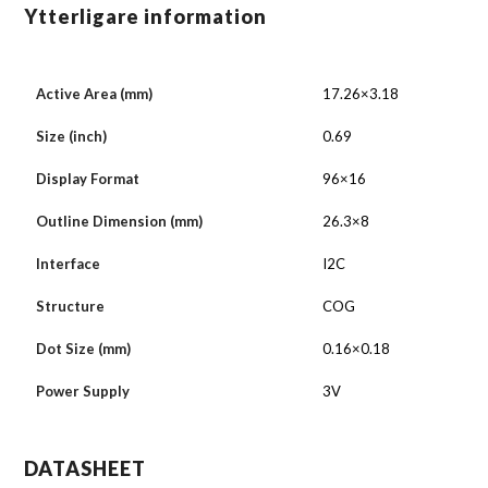
Ytterligare information
Active Area (mm)
17.26×3.18
Size (inch)
0.69
Display Format
96×16
Outline Dimension (mm)
26.3×8
Interface
I2C
Structure
COG
Dot Size (mm)
0.16×0.18
Power Supply
3V
DATASHEET