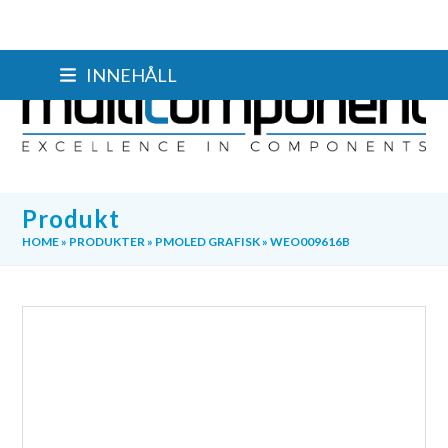
Skip
INNEHÅLL
to
content
Produkt
HOME
»
PRODUKTER
»
PMOLED GRAFISK
»
WEO009616B