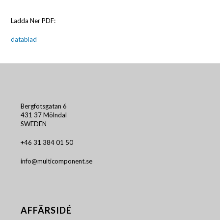
Ladda Ner PDF:
datablad
Bergfotsgatan 6
431 37 Mölndal
SWEDEN
+46 31 384 01 50
info@multicomponent.se
AFFÄRSIDÉ