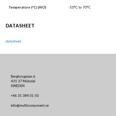
Temperature (°C) (AIO)
-10°C to 70°C
DATASHEET
datasheet
Bergfotsgatan 6
431 37 Mölndal
SWEDEN
+46 31 384 01 50
info@multicomponent.se