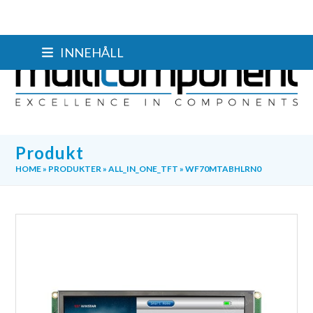
Skip
INNEHÅLL
to
content
Produkt
HOME
»
PRODUKTER
»
ALL_IN_ONE_TFT
»
WF70MTABHLRN0