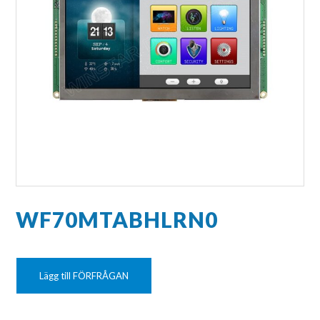
WF70MTABHLRN0
Lägg till FÖRFRÅGAN