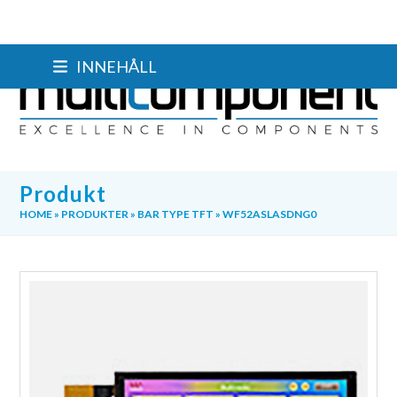
Skip
INNEHÅLL
to
content
Produkt
HOME
»
PRODUKTER
»
BAR TYPE TFT
»
WF52ASLASDNG0