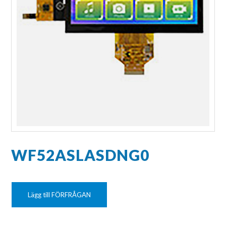
WF52ASLASDNG0
Lägg till FÖRFRÅGAN