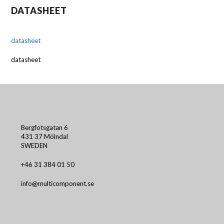
DATASHEET
datasheet
datasheet
Bergfotsgatan 6
431 37 Mölndal
SWEDEN
+46 31 384 01 50
info@multicomponent.se