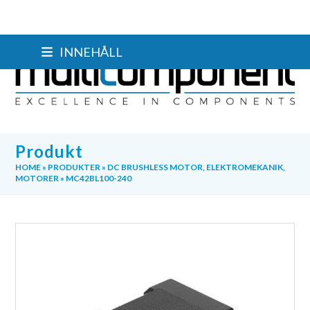
Skip
INNEHÅLL
to
content
Produkt
HOME
»
PRODUKTER
»
DC BRUSHLESS MOTOR
,
ELEKTROMEKANIK
,
MOTORER
»
MC42BL100-240