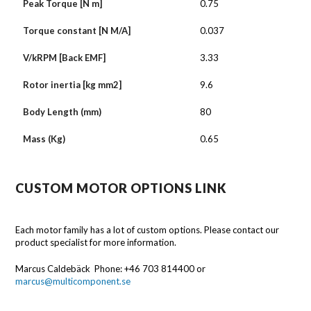
Peak Torque [N m]
0.75
Torque constant [N M/A]
0.037
V/kRPM [Back EMF]
3.33
Rotor inertia [kg mm2]
9.6
Body Length (mm)
80
Mass (Kg)
0.65
CUSTOM MOTOR OPTIONS LINK
Each motor family has a lot of custom options. Please contact our
product specialist for more information.
Marcus Caldebäck Phone: +46 703 814400 or
marcus@multicomponent.se