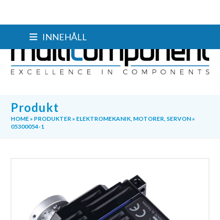
Skip
INNEHÅLL
to
content
Produkt
HOME
»
PRODUKTER
»
ELEKTROMEKANIK
,
MOTORER
,
SERVON
»
05300054-1