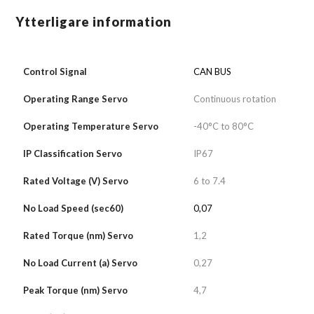
Ytterligare information
Control Signal
CAN BUS
Operating Range Servo
Continuous rotation
Operating Temperature Servo
-40°C to 80°C
IP Classification Servo
IP67
Rated Voltage (V) Servo
6 to 7.4
No Load Speed (sec60)
0,07
Rated Torque (nm) Servo
1,2
No Load Current (a) Servo
0,27
Peak Torque (nm) Servo
4,7