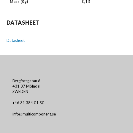
Mass (Kg)
0,13
DATASHEET
Datasheet
Bergfotsgatan 6
431 37 Mölndal
SWEDEN
+46 31 384 01 50
info@multicomponent.se