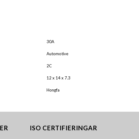
ALNICO
FERRIT
30A
Automotive
2C
12 x 14 x 7.3
Hongfa
ER
ISO CERTIFIERINGAR