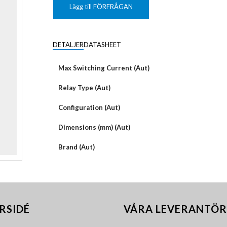
KUNDANPASSAD
Grafisk
PLANAR
Lägg till FÖRFRÅGAN
MAGNETER
ER
KUNDANPASSAT
NDFEB
SMCO
Matrix
DIAL
DETALJER
DATASHEET
KUNDANPASSAD
Displayer
 TILLBEHÖR
Bar
Max Switching Current (Aut)
LÄNSAR
Relay Type (Aut)
Configuration (Aut)
Dimensions (mm) (Aut)
Brand (Aut)
RSIDÉ
VÅRA LEVERANTÖR