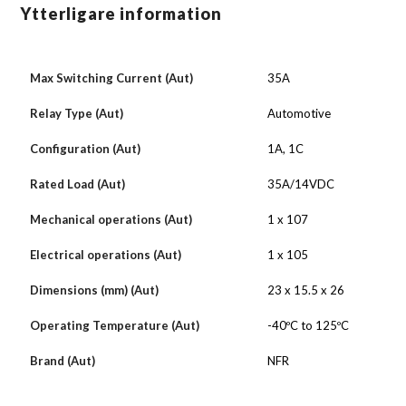
Ytterligare information
Max Switching Current (Aut)
35A
Relay Type (Aut)
Automotive
Configuration (Aut)
1A, 1C
Rated Load (Aut)
35A/14VDC
Mechanical operations (Aut)
1 x 107
Electrical operations (Aut)
1 x 105
Dimensions (mm) (Aut)
23 x 15.5 x 26
Operating Temperature (Aut)
-40ºC to 125ºC
Brand (Aut)
NFR