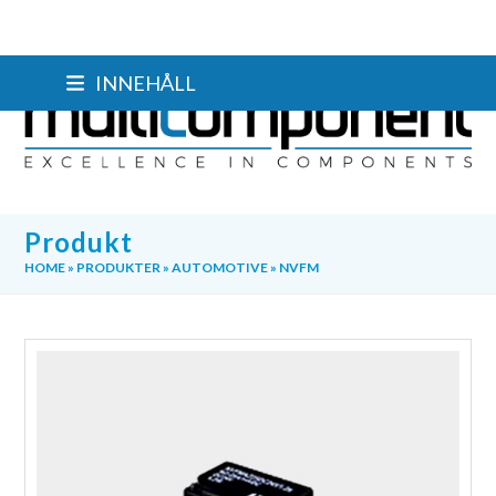
Skip
INNEHÅLL
to
content
Produkt
HOME
»
PRODUKTER
»
AUTOMOTIVE
»
NVFM