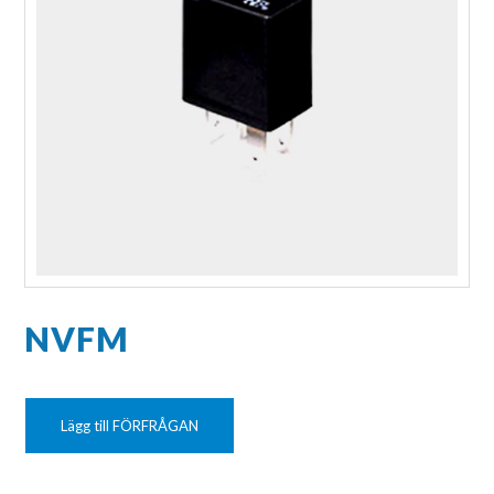
NVFM
Lägg till FÖRFRÅGAN