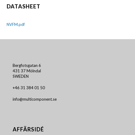
DATASHEET
NVFM.pdf
Bergfotsgatan 6
431 37 Mölndal
SWEDEN
+46 31 384 01 50
info@multicomponent.se
AFFÄRSIDÉ