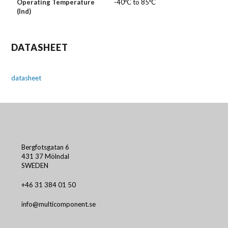
Operating Temperature
-40ºC to 85ºC
(Ind)
DATASHEET
datasheet
Bergfotsgatan 6
431 37 Mölndal
SWEDEN
+46 31 384 01 50
info@multicomponent.se