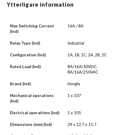
Ytterligare information
Max Switching Current
16A / 8A
(Ind)
Relay Type (Ind)
Industrial
Configuration (Ind)
1A, 1B, 1C, 2A, 2B, 2C
Rated Load (Ind)
8A/16A/30VDC.
8A/16A/250VAC
Brand (Ind)
Hongfa
Mechanical operations
1 x 107
(Ind)
Electrical operations (Ind)
1 x 105
Dimensions (mm) (Ind)
29 x 12.7 x 15.7