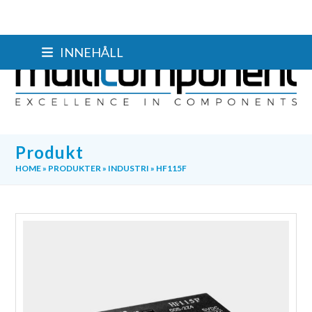
Skip
INNEHÅLL
to
content
Produkt
HOME
»
PRODUKTER
»
INDUSTRI
»
HF115F