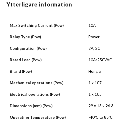
Ytterligare information
Max Switching Current (Pow)
10A
Relay Type (Pow)
Power
Configuration (Pow)
2A, 2C
Rated Load (Pow)
10A/250VAC
Brand (Pow)
Hongfa
Mechanical operations (Pow)
1 x 107
Electrical operations (Pow)
1 x 105
Dimensions (mm) (Pow)
29 x 13 x 26.3
Operating Temperature (Pow)
-40ºC to 85ºC