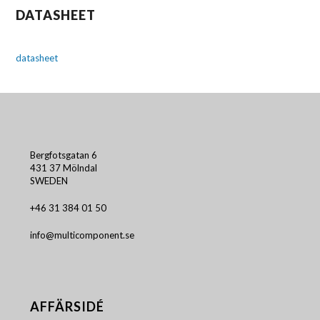
DATASHEET
datasheet
Bergfotsgatan 6
431 37 Mölndal
SWEDEN
+46 31 384 01 50
info@multicomponent.se
AFFÄRSIDÉ