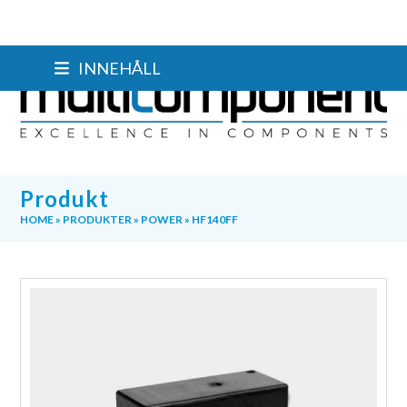
Skip
INNEHÅLL
to
content
Produkt
HOME
»
PRODUKTER
»
POWER
»
HF140FF