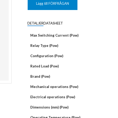
KUNDANPASSAD
Grafisk
PLANAR
Lägg till FÖRFRÅGAN
MAGNETER
ER
KUNDANPASSAT
NDFEB
SMCO
Matrix
DIAL
DETALJER
DATASHEET
KUNDANPASSAD
Displayer
 TILLBEHÖR
Bar
Max Switching Current (Pow)
LÄNSAR
Relay Type (Pow)
Configuration (Pow)
Rated Load (Pow)
Brand (Pow)
Mechanical operations (Pow)
Electrical operations (Pow)
Dimensions (mm) (Pow)
Operating Temperature (Pow)