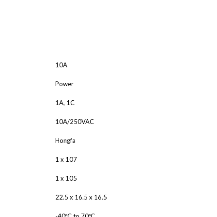
ALNICO
FERRIT
10A
Power
1A, 1C
10A/250VAC
Hongfa
1 x 107
1 x 105
22.5 x 16.5 x 16.5
-40ºC to 70ºC