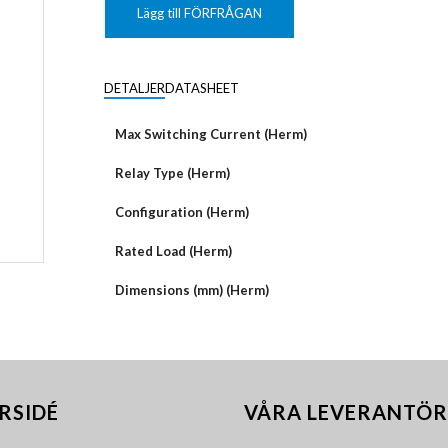
KUNDANPASSAD
Grafisk
PLANAR
Lägg till FÖRFRÅGAN
MAGNETER
ER
KUNDANPASSAT
NDFEB
SMCO
Matrix
DIAL
DETALJER
DATASHEET
KUNDANPASSAD
Displayer
 TILLBEHÖR
Bar
Max Switching Current (Herm)
LÄNSAR
Relay Type (Herm)
Configuration (Herm)
Rated Load (Herm)
Dimensions (mm) (Herm)
RSIDÉ
VÅRA LEVERANTÖR