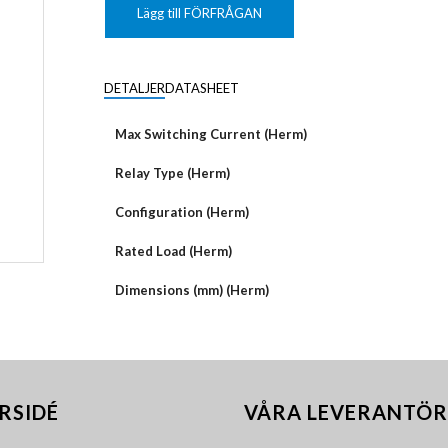
KUNDANPASSAD
Grafisk
PLANAR
Lägg till FÖRFRÅGAN
MAGNETER
ER
KUNDANPASSAT
NDFEB
SMCO
Matrix
DIAL
DETALJER
DATASHEET
KUNDANPASSAD
Displayer
 TILLBEHÖR
Bar
Max Switching Current (Herm)
LÄNSAR
Relay Type (Herm)
Configuration (Herm)
Rated Load (Herm)
Dimensions (mm) (Herm)
RSIDÉ
VÅRA LEVERANTÖR