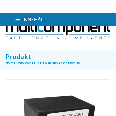
Skip
INNEHÅLL
to
content
Produkt
HOME
»
PRODUKTER
»
NEW ENERGY
»
HFE80V-80