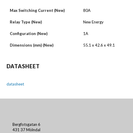
Max Switching Current (New)
80A
Relay Type (New)
New Energy
Configuration (New)
1A
Dimensions (mm) (New)
55.1 x 42.6 x 49.1
DATASHEET
datasheet
Bergfotsgatan 6
431 37 Mölndal