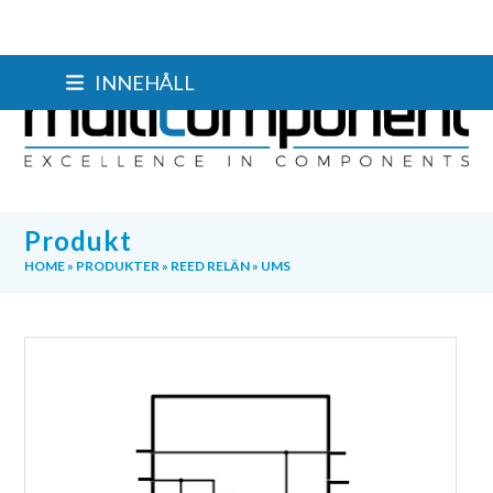
Skip
INNEHÅLL
to
content
Produkt
HOME
»
PRODUKTER
»
REED RELÄN
»
UMS