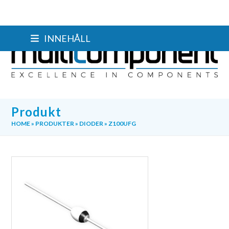
Skip
INNEHÅLL
to
content
Produkt
HOME
»
PRODUKTER
»
DIODER
»
Z100UFG