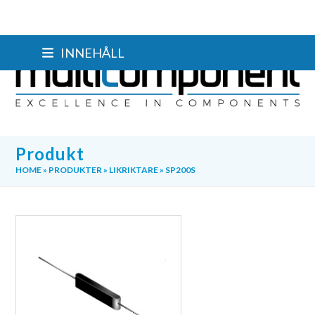
Skip
INNEHÅLL
to
content
Produkt
HOME
»
PRODUKTER
»
LIKRIKTARE
»
SP200S