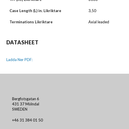
Case Length (L) in. Likriktare
3,50
Terminations Likriktare
Axial leaded
DATASHEET
Ladda Ner PDF:
Bergfotsgatan 6
431 37 Mölndal
SWEDEN
+46 31 384 01 50