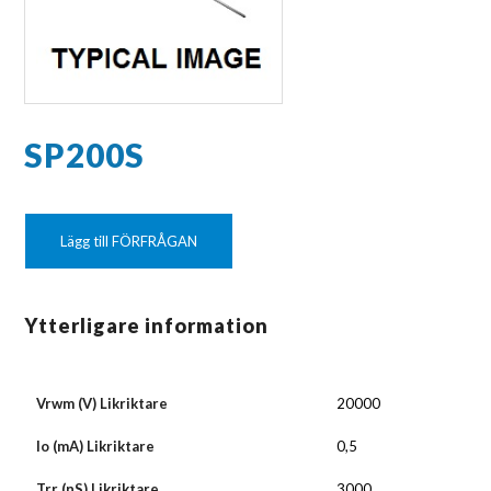
SP200S
Lägg till FÖRFRÅGAN
Ytterligare information
Vrwm (V) Likriktare
20000
Io (mA) Likriktare
0,5
Trr (nS) Likriktare
3000