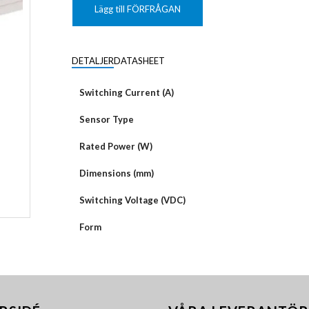
KUNDANPASSAD
Grafisk
PLANAR
Lägg till FÖRFRÅGAN
MAGNETER
ER
KUNDANPASSAT
NDFEB
SMCO
Matrix
DIAL
DETALJER
DATASHEET
KUNDANPASSAD
Displayer
 TILLBEHÖR
Bar
Switching Current (A)
LÄNSAR
Sensor Type
Rated Power (W)
Dimensions (mm)
Switching Voltage (VDC)
Form