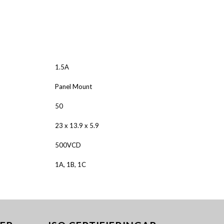
ALNICO
FERRIT
1.5A
Panel Mount
50
23 x 13.9 x 5.9
500VCD
1A, 1B, 1C