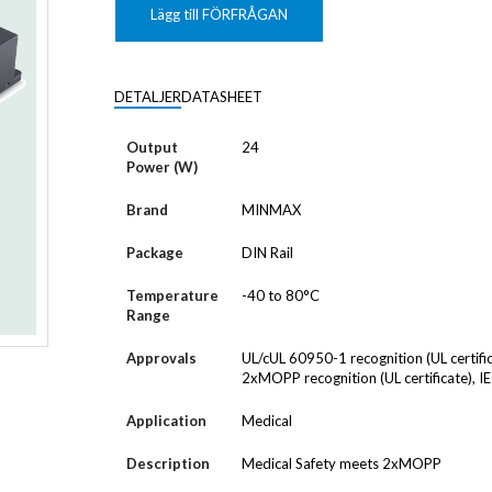
KUNDANPASSAD
Grafisk
PLANAR
Lägg till FÖRFRÅGAN
MAGNETER
ER
KUNDANPASSAT
NDFEB
SMCO
Matrix
DIAL
DETALJER
DATASHEET
KUNDANPASSAD
Displayer
 TILLBEHÖR
Bar
Output
24
LÄNSAR
Power (W)
Brand
MINMAX
Package
DIN Rail
Temperature
-40 to 80°C
Range
Approvals
UL/cUL 60950-1 recognition (UL certi
2xMOPP recognition (UL certificate), 
Application
Medical
Description
Medical Safety meets 2xMOPP