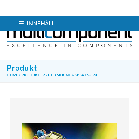
Skip
INNEHÅLL
to
content
Produkt
HOME
»
PRODUKTER
»
PCB MOUNT
»
KPSA15-3R3