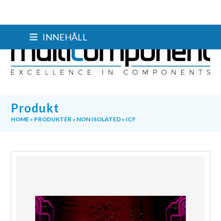
Skip
INNEHÅLL
to
content
Produkt
HOME
»
PRODUKTER
»
NON ISOLATED
»
ICF