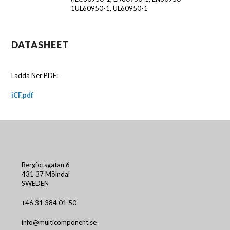
1UL60950-1, UL60950-1
DATASHEET
Ladda Ner PDF:
iCF.pdf
Bergfotsgatan 6
431 37 Mölndal
SWEDEN
+46 31 384 01 50
info@multicomponent.se