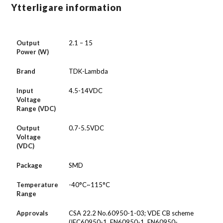
Ytterligare information
Output
2.1 – 15
Power (W)
Brand
TDK-Lambda
Input
4.5-14VDC
Voltage
Range (VDC)
Output
0.7-5.5VDC
Voltage
(VDC)
Package
SMD
Temperature
-40°C~115°C
Range
Approvals
CSA 22.2 No.60950-1-03; VDE CB scheme
(IEC60950-1, EN60950-1, EN60950-