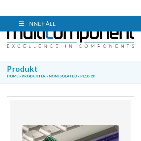
Skip
INNEHÅLL
to
content
Produkt
HOME
»
PRODUKTER
»
NON ISOLATED
»
PL10-20