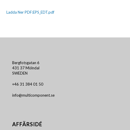
Ladda Ner PDF:EPS_EDT.pdf
Bergfotsgatan 6
431 37 Mölndal
SWEDEN
+46 31 384 01 50
info@multicomponent.se
AFFÄRSIDÉ