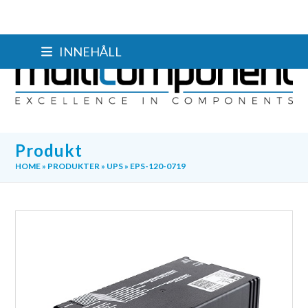
Skip
INNEHÅLL
to
content
Produkt
HOME
»
PRODUKTER
»
UPS
»
EPS-120-0719